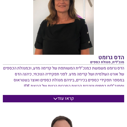
ובין היתר יו״ר רשות ניקוז ונחלים כינרת.
נשוי לפנינה, אב לארבעה וסבא ל – 11 נכדים.
הדס גרומט
מנכ"לית, מנהלת כספים
הדס גרומט משמשת כמנכ"לית המשותפת של קדימה מדע, וכמנהלת הכספים
של אורט העולמית ושל קדימה מדע. לפני תפקידיה הנוכחי, כיהנה הדס
במספר תפקידי כספים בכירים, ביניהם מנהלת כספים ואוצר בשטראוס
וסמנכ"לית כספים וגזברית קבוצת החברות הבנות של קבוצת IDE
Technologies Ltd.
קראו עוד
בתפקידה כממלאת מקום מנכ"לית World ORT קדימה מדע, הדס אחראית על
פיקוח וניהול סיכונים בארגון, בעוד כמנהלת כספים היא מנהלת צוות פיננסים
עולמי המבוסס הן בישראל והן בלונדון. כמו כן, היא מפקחת על הפיתוח
והיישום של כל הפרויקטים והשותפויות הגדולות עבור קדימה מדע ויישום
האסטרטגיה לטווח הקצר והארוך של הארגון.