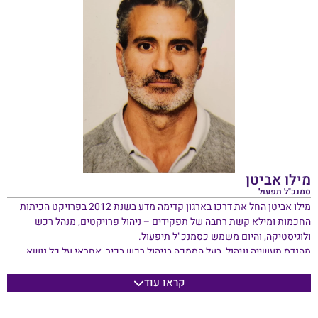
ומכללת לווינסקי למורים, והשתתף כחוקר פעיל במספר תכניות מחקר ICT
באירופה (FP7, FP6, GIF). המחקר של משה מתמקד בהיבטים קוגניטיביים
של למידה, מיומנויות של המאה ה-21, ניתוח למידה והשפעה ושימוש ב-ICT
במערכות חינוך ובעיקר בחינוך STEAM.
למשה תואר B.Sc בהנדסת חשמל, תעודת הוראה, תואר שני (בהצטיינות)
בחינוך טכנולוגיה, מתמטיקה ומדעים ותואר שלישי בטכנולוגיה חינוכית
מאוניברסיטת תל אביב, ישראל.
מילו אביטן
סמנכ"ל תפעול
מילו אביטן החל את דרכו בארגון קדימה מדע בשנת 2012 בפרויקט הכיתות
החכמות ומילא קשת רחבה של תפקידים – ניהול פרויקטים, מנהל רכש
ולוגיסטיקה, והיום משמש כסמנכ"ל תיפעול.
מהנדס תעשייה וניהול, בעל הסמכה בניהול רכש בכיר, אחראי על כל נושא
ההתקשרויות עם ספקים, החוזים, הבינוי והשיפוצים של כלל מבני הרשת, ציוד,
רכש וכל התחום הלוגיסטי.
קראו עוד