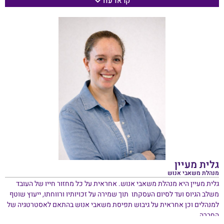
קראו עוד
איילת חוקרת חדשנות, מנהיגות ותהליכי שינוי במערכות חינוך. לאיילת תואר
ראשון בחינוך חברתי קהילתי (B.Ed) , תעודת הוראה, תואר שני (בהצטיינות)
בניהול ומדיניות בחינוך ותואר שלישי בניהול ומדיניות בחינוך מאוניברסיטת
חיפה, ישראל
גלית מעיין
מנהלת משאבי אנוש
גלית מעיין היא מנהלת משאבי אנוש. אחראית על כל מחזור חייו של העובד
משלב הגיוס ועד לסיום העסקתו תוך שמירה על זכויותיו ורווחתו, ייעוץ שוטף
למנהלים וכן אחראית על גיבוש תפיסת משאבי אנוש בהתאם לאסטרטגיה של
החברה.