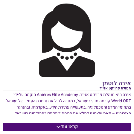
אירה לוטמן
מנהלת פרויקט אנייר
אירה היא מנהלת פרויקט אנייר. Anières Elite Academy הוקמה על-ידי
World ORT קדימה מדע בישראל, במטרה לגדל את נבחרת העתיד של ישראל
בתחומי המדע והטכנולוגיה, בתעשייה עתירת הידע, באקדמיה, ובהנהגה
הציבורית – וזאת על-מנת למלא את המחסור הקיים במהנדסים בישראל.
הפרויקט מבוסס במקור על תכנית החינוך היוקרתית של ארגון החינוך העולמי
קראו עוד
World ORT, שפעלה בעיר Anières בשוויץ במשך 50 שנה, במסגרתה התחנכו