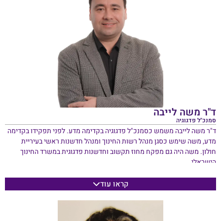
הדס נולדה בארה"ב ומאחר שעברה לישראל כילדה, שולטת באנגלית ובעברית
כאחד. בעלת תואר ראשון בחשבונאות ועסקים מאוניברסיטת תל אביב
והמכללה למינהל ולימודים אקדמיים, ורישיון רו"ח (ישראל). הדס נשואה, עם
בת ובן בוגרים.
ד"ר משה לייבה
סמנכ"ל פדגוגיה
ד"ר משה לייבה משמש כסמנכ"ל פדגוגיה בקדימה מדע. לפני תפקידו בקדימה
מדע, משה שימש כסגן מנהל רשות החינוך ומנהל חדשנות ראשי בעיריית
חולון. משה היה גם מפקח מחוז תקשוב וחדשנות פדגוגית במשרד החינוך
הישראלי.
משה קובע בתפקידו את סדר היום הפדגוגי של קדימה מדע ומוביל את כל
קראו עוד
המו"פ והפעילויות החינוכיות בארץ ובחו"ל.
כיום פרופסור משנה בפקולטה למנהל עסקים וכלכלה (חוג למערכות מידע),
משה היה בעבר מרצה וחוקר באוניברסיטת תל אביב, HIT (מכון טכנולוגי חולון)