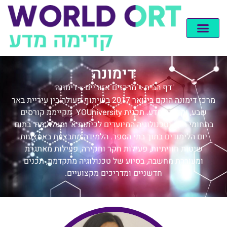
דימונה
דף הבית
»
מרכזים אזוריים
»
דימונה
מרכז דימונה הוקם בינואר 2017 בשיתוף פעולה בין עיריית באר
שבע, וקדימה מדע. תכנית YOUniversity מקיימת קורסים
בתחומי מדע וטכנולוגיה המיועדים לכיתות א' ומעלה מיד בתום
יום הלימודים בתוך בתי הספר. הלמידה מתבצעת באמצעות
שיטות חוויתיות, פעילות חקר וחקירה, פעילות מאתגרת
ומעוררת מחשבה, בסיוע של טכנולוגיה מתקדמת, תכנים
חדשניים ומדריכים מקצועיים.