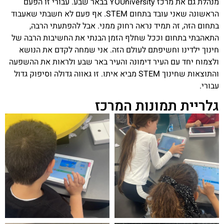
מנהלת גם את מרכז YOUniversity בבאר שבע. עבורי זו הפעם
הראשונה שאני עובד בתחום STEM. אף פעם לא חשבתי שאעבוד
בתחום הזה, זה תמיד נראה רחוק ממני. אבל להפתעתי הרבה,
התאהבתי בתחום וככל שחלף הזמן הבנתי את החשיבות הרבה של
חינוך ילדינו וחשיפתם לעולם הזה. אני שמחה לקדם את הנושא
ולצמוח יחד עם העיר דימונה והעיר באר שבע ולראות את ההשפעה
והתוצאות שחינוך STEM מביא איתו. זו גאווה גדולה וסיפוק גדול
עבורי.
גלריית תמונות המרכז