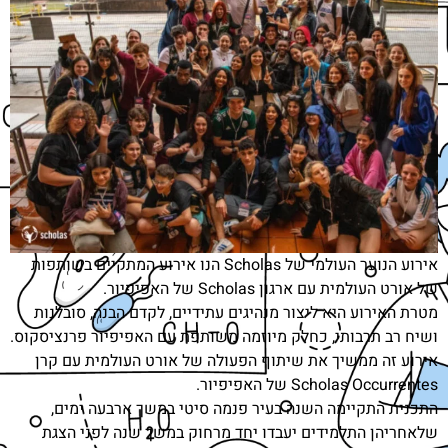
אירוע הנוער העולמי של Scholas הנו אירוע המתקיים בשותפות
של אורט העולמית עם ארגון Scholas של האפיפיור.
מטרת האירוע היא ליצור מנהיגים עתידיים, לקדם הבנה, סובלנות
ושיח רב תרבותי, כחלק מיוזמה משותפת עם האפיפיור פרנציסקוס.
אירוע זה ממשיך את שיתוף הפעולה של אורט העולמית עם קרן
Scholas Occurrentes של האפיפיור.
התכנית התקיימה השנה בעיר פנמה סיטי במשך ארבעה ימים,
שלאחריהן התלמידים יעבדו יחד מרחוק במשך שנה לפני הצגת