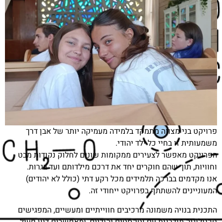
פרויקט בני מצווה מתמקד בלמידה מעמיקה יותר של אבן דרך
משמעותית זו בחיי כל ילד יהודי.
הפרויקט מאפשר לצעירים ממקומות שונים לחלוק נקודות מבט
וחוויות, תוך שהם חוקרים יחד את דרכם מילדותם ועד בגרות.
אנו מקדמים בברכה תלמידים מכל רקע דתי (כולל לא יהודים)
המעוניינים להשתתף בפרויקט ייחודי זה.
התכנית בנויה משמונה מרכיבים חווייתיים ומעשיים, המפגישים
טכנולוגיה מודרנית עם וטקסטים יהודיים, ומאפשרים דיון פעיל