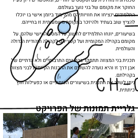
החוקר את מקומם של בני נוער בעולמם.
התלמידים ינציחו את חוויותיהם מהלימוד ביומן אישי בו יוכלו
להציץ שוב בעתיד ולהיזכר בתקופה משמעותית זו בחייהם.
בשיעורים, יונחו התלמידים לחשוב על המסע האישי שלהם, על
מקומם בקהילה המקומית ועל קשריהם לקהילה היהודית הגדולה
והעולמית.
תכנית בני המצווה תתמקד בהיבטים התרבותיים ולא הדתיים של
אבן דרך זו והיא נועדה להשלים את ההכנות הקיימות לבני מצווה
בקהילתם.
ניתן לשלב את התכנית בשיעורים הכיתתיים או כפעילות חוץ
כיתתית.
גלריית תמונות של הפרויקט