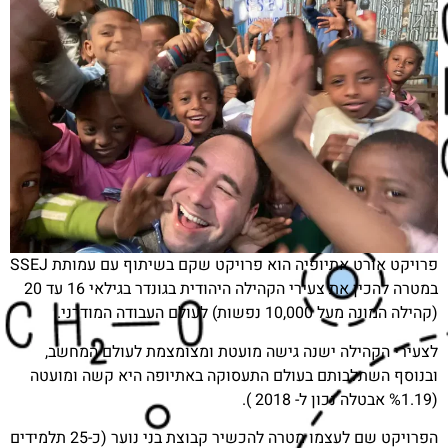
פרויקט אורט אתיופיה הוא פרויקט שקם בשיתוף עם עמותת SSEJ
במטרה להכין את צעירי הקהילה היהודית בגונדר בגילאי 16 עד 20
(קהילה המונה מעל 10,000 נפשות) לעולם העבודה המודרני.
לצעירי הקהילה ישנה גישה מועטת ומצומצמת לעולם המחשב,
ובנוסף השתלבותם בעולם התעסוקה באתיופה היא קשה ומועטה
(%1.19 אבטלה נכון ל- 2018 ).
הפרויקט שם לעצמו מטרה להכשיר קבוצת בני נוער (כ-25 תלמידים