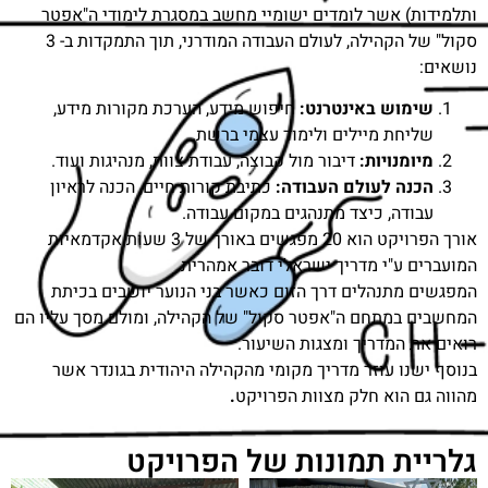
ותלמידות) אשר לומדים ישומיי מחשב במסגרת לימודי ה"אפטר
סקול" של הקהילה, לעולם העבודה המודרני, תוך התמקדות ב- 3
נושאים:
שימוש באינטרנט:
חיפוש מידע, הערכת מקורות מידע,
שליחת מיילים ולימוד עצמי ברשת.
מיומנויות:
דיבור מול קבוצה, עבודת צוות, מנהיגות ועוד.
הכנה לעולם העבודה:
כתיבת קורות חיים, הכנה לראיון
עבודה, כיצד מתנהגים במקום עבודה.
אורך הפרויקט הוא 20 מפגשים באורך של 3 שעות אקדמאיות
המועברים ע"י מדריך ישראלי דובר אמהרית.
המפגשים מתנהלים דרך הזום כאשר בני הנוער יושבים בכיתת
המחשבים במתחם ה"אפטר סקול" של הקהילה, ומולם מסך עליו הם
רואים את המדריך ומצגות השיעור.
בנוסף ישנו עוזר מדריך מקומי מהקהילה היהודית בגונדר אשר
מהווה גם הוא חלק מצוות הפרויקט
.
גלריית תמונות של הפרויקט